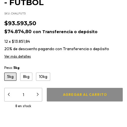
- FUTBOL
SKU:
CHALFUT5
$93.593,50
$74.874,80
con
Transferencia o depósito
12
x
$13.851,84
20% de descuento
pagando con Transferencia o depósito
Ver más detalles
Peso:
5kg
5kg
8kg
10kg
8
en stock
Medios de envío
CAMBIAR CP
Entregas para el CP: