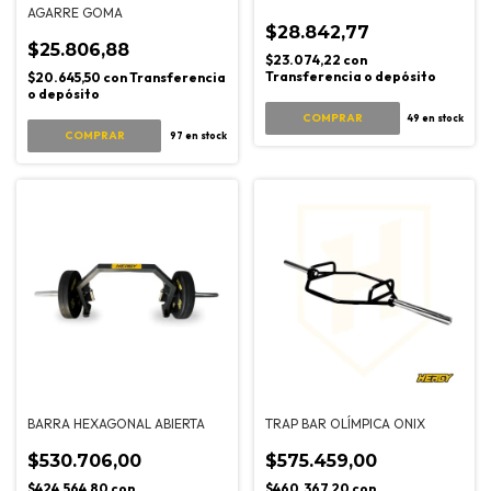
AGARRE GOMA
$28.842,77
$25.806,88
$23.074,22
con
Transferencia o depósito
$20.645,50
con
Transferencia
o depósito
49
en stock
COMPRAR
97
en stock
BARRA HEXAGONAL ABIERTA
TRAP BAR OLÍMPICA ONIX
$530.706,00
$575.459,00
$424.564,80
con
$460.367,20
con