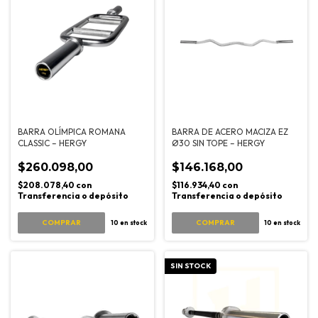
BARRA OLÍMPICA ROMANA
BARRA DE ACERO MACIZA EZ
CLASSIC – HERGY
Ø30 SIN TOPE – HERGY
$260.098,00
$146.168,00
$208.078,40
con
$116.934,40
con
Transferencia o depósito
Transferencia o depósito
10
en stock
10
en stock
SIN STOCK