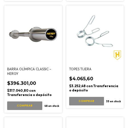
BARRA OLÍMPICA CLASSIC –
TOPES TIJERA
HERGY
$4.065,60
$396.301,00
$3.252,48
con
Transferencia
o depósito
$317.040,80
con
Transferencia o depósito
COMPRAR
35
en stock
COMPRAR
48
en stock