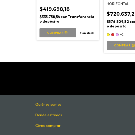
HORIZONTAL
$419.698,18
0
$720.637,2
$335.758,54
con
Transferencia
o depósito
n
Transferencia
$576.509,82
co
o depósito
9
en stock
+2
COMPRAR
50
en stock
Quiénes somos
Donde estamos
Cómo comprar