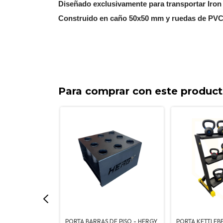
Diseñado exclusivamente para transportar Iron 
Construido en caño 50x50 mm y ruedas de PV
Para comprar con este produc
HORIZONTAL
PORTA BARRAS DE PISO - HERGY
PORTA KETTLEB