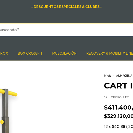
- DESCUENTOS ESPECIALES A CLUBES -
YROX
BOX CROSSFIT
MUSCULACIÓN
RECOVERY & MOBILITY LINE
Inicio
>
ALMACENA
CART 
SKU:
ORGROLLER
$411.400
$329.120,0
12
x
$60.887,2