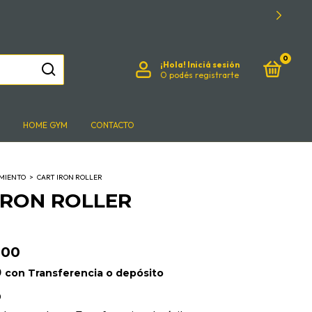
0
¡Hola!
Iniciá sesión
O podés registrarte
HOME GYM
CONTACTO
MIENTO
>
CART IRON ROLLER
IRON ROLLER
,00
0
con
Transferencia o depósito
0