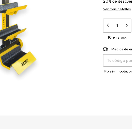
20% de descue
Ver más detalles
10
en stock
Entregas para el 
Medios de e
No sé mi código 