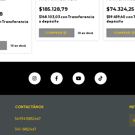
$185.128,79
$74.324,25
8
$148.103,03
con
Transferencia
$59.459,40
con
o depósito
depósito
n
Transferencia
COMPRAR
10
en stock
10
en stock
CONTACTÁNOS
NE
5493415852467
341-5852467