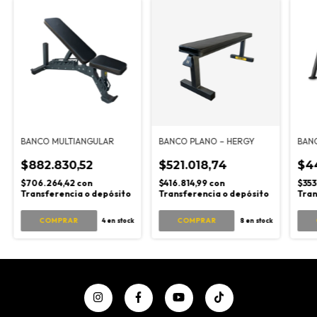
BANCO MULTIANGULAR
BANCO PLANO – HERGY
BAN
$882.830,52
$521.018,74
$4
$706.264,42
con
$416.814,99
con
$35
Transferencia o depósito
Transferencia o depósito
Tran
COMPRAR
4
en stock
8
en stock